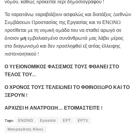
νόμου, καθώς πρόκειται περί δημοσιογράφου !
Τα παραπάνω παραβιάζουν ασφαλώς και διατάξεις Διεθνών
Συμβάσεων Προστασίας της Εργασίας και το ΕΝΩΝΩ
προτίθεται με τη νομική ομάδα του να σταθεί αρωγό σε
όποιον
μη
εμβολιασμένο συνάνθρωπό μας λάβει μέρος
στο διαγωνισμό και δεν προσληφθεί εξ αιτίας έλλειψης
πιστοποιητικού !
Ο ΥΓΕΙΟΝΟΜΙΚΟΣ ΦΑΣΙΣΜΟΣ ΤΟΥΣ ΦΘΑΝΕΙ ΣΤΟ
ΤΕΛΟΣ ΤΟΥ…
Ο ΧΡΟΝΟΣ ΤΟΥΣ ΤΕΛΕΙΩΝΕΙ ΤΟ ΦΘΙΝΟΠΩΡΟ ΚΑΙ ΤΟ
ΞΕΡΟΥΝ !
ΑΡΧΙΖΕΙ Η ΑΝΑΤΡΟΠΗ…. ΕΤΟΙΜΑΣΤΕΙΤΕ !
Tags:
ΕΝΩΝΩ
Εργασία
ΕΡΤ
ΕΡΤ3
Μαυραγάνης Νίκος