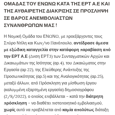
ΟΜΑΔΑΣ ΤΟΥ ΕΝΩΝΩ ΚΑΤΑ ΤΗΣ ΕΡΤ Α.Ε ΚΑΙ
ΤΗΣ ΑΥΘΑΙΡΕΤΗΣ ΔΙΑΚΡΙΣΗΣ ΣΕ ΠΡΟΣΛΗΨΗ
ΣΕ ΒΑΡΟΣ ΑΝΕΜΒΟΛΙΑΣΤΩΝ
ΣΥΝΑΝΘΡΩΠΩΝ ΜΑΣ !
Η Νομική Ομάδα του ΕΝΩΝΩ, με προεξάρχοντες τους
Σπύρο Ντίλη και Κων/νο Πανόπουλο,
αντέδρασε άμεσα
με εξώδικη καταγγελία στην κατάφορη παραβίαση από
την ΕΡΤ Α.Ε
(Δνση ΕΡΤ3) των Συνταγματικών Αρχών και
Δικαιωμάτων της Ισότητας (αρ.4), του Δικαιώματος στην
Εργασία (αρ 22), της Ελεύθερης Ανάπτυξης της
Προσωπικότητας (αρ.5) και της Αναλογικότητας (αρ.25),
μεταξύ άλλων, από Πρόσκληση για μίσθωση έργου
(καλυμμένη εξαρτημένη εργασία) δημοσιογράφου
(2/8/2022), ο οποίος επιβάλλεται – κατά την
διάτρητη
πρόσκληση
– να διαθέτει πιστοποιητικό εμβολιασμού,
χωρίς
αυτό να προβλέπεται από
καμία απολύτως
διάταξη