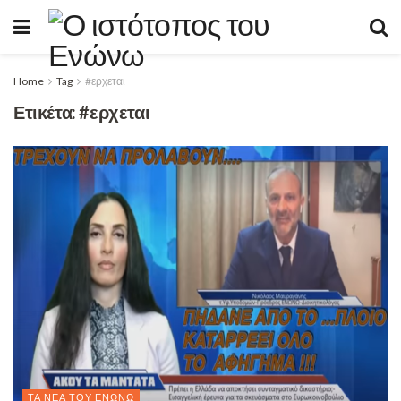
Home
Tag
#ερχεται
Ετικέτα:
#ερχεται
ΤΑ ΝΈΑ ΤΟΥ ΕΝΏΝΩ